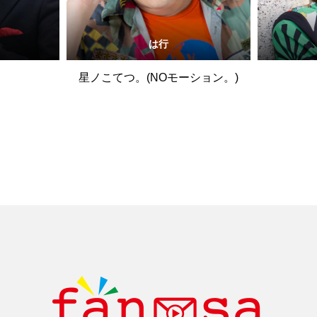
は行
星ノこてつ。(NOモーション。)