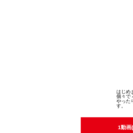
はじめ
個々で
やった
す。
1動画(