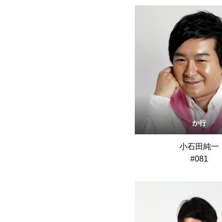
か行
小石田純一
#081