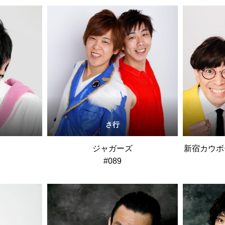
さ行
ジャガーズ
新宿カウボ
#089