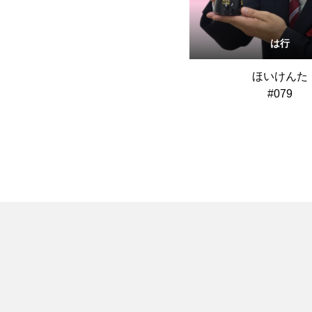
は行
ほいけんた
#079