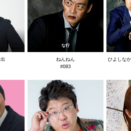
な行
山出
ねんねん
ひよしなか
#083