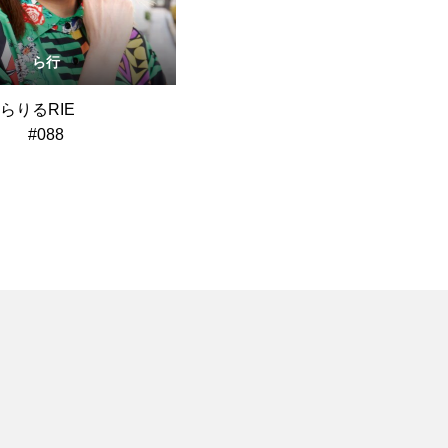
ら行
らりるRIE
#088