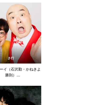
さ行
ーイ（石沢勤・かねきよ
勝則）
#001