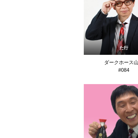
た行
ダークホース
#084