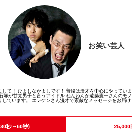
お笑い芸人
まして！ ひよしなかよしです！ 普段は漫才を中心にやってい
 石塚が甘党男子と言うアイドル ねんねんが遠藤憲一さんのモ
りしています。 エンケンさん漫才で素敵なメッセージをお届け
30秒～60秒)
25,00