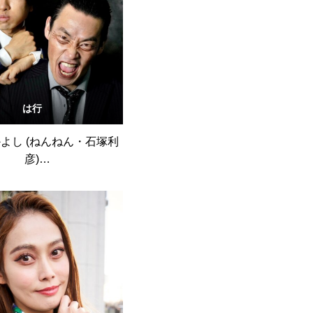
は行
よし (ねんねん・石塚利
彦)
#082