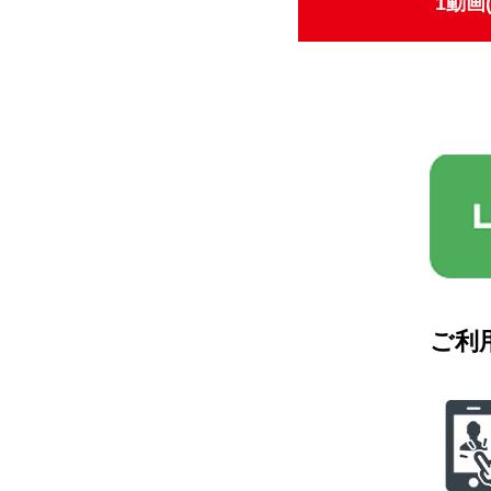
1動画(
ご利