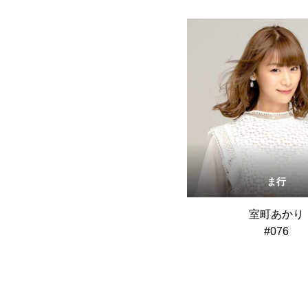
ま行
室町あかり
#076