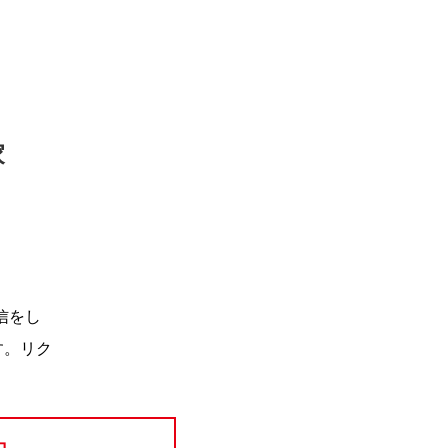
家
信をし
す。リク