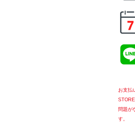
お支払
STO
問題が
す。