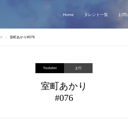
Home
タレント一覧
お問
er
室町あかり#076
Youtuber
ま行
室町あかり
#076